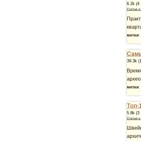
6.2k (4
Статьи о
Практ
кварт
метки
Самы
39.3k (
Время
архео
метки
Топ-
5.8k (3
Статьи 
Швейц
архит