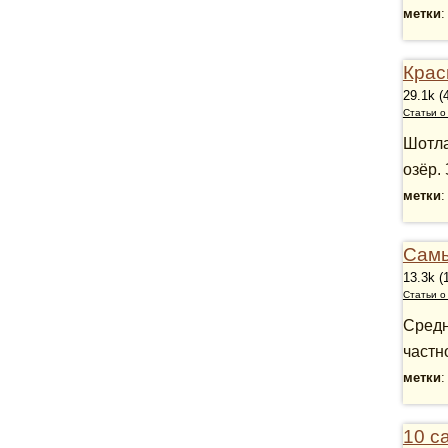
метки
Крас
29.1k (
Статьи о
Шотла
озёр.
метки
Самы
13.3k (
Статьи о
Средн
частн
метки
10 с