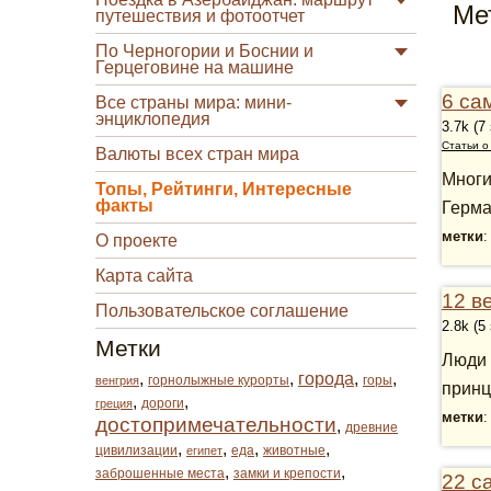
Ме
путешествия и фотоотчет
По Черногории и Боснии и
Герцеговине на машине
6 са
Все страны мира: мини-
энциклопедия
3.7k (7
Статьи о
Валюты всех стран мира
Многи
Топы, Рейтинги, Интересные
факты
Герма
метки
О проекте
Карта сайта
12 в
Пользовательское соглашение
2.8k (5
Метки
Люди 
,
,
города
,
,
горнолыжные курорты
горы
венгрия
принц
,
,
дороги
греция
метки
достопримечательности
,
древние
,
,
,
,
цивилизации
еда
животные
египет
,
,
заброшенные места
замки и крепости
22 с