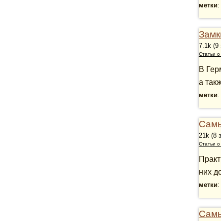
метки
Замк
7.1k (9
Статьи о
В Гер
а так
метки
Самы
21k (8 
Статьи о
Практ
них д
метки
Самы