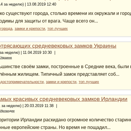
14 за неделю) | 13.08.2019 12:40
ко существуют города, столько времени их окружали и гор
одимы для защиты от врага. Чаще всего он...
:
города
,
замки и крепости
,
топ лучших
отрясающих средневековых замков Украины
 за неделю) | 11.04.2019 10:30
|
 Украине
ьшинстве своём замки, построенные в Средние века, были
лённым жилищем. Типичный замок представляет соб...
:
достопримечательности
,
замки и крепости
,
топ лучших
амых красивых средневековых замков Ирландии
1 за неделю) | 20.03.2019 11:38
|
 Ирландии
рритории Ирландии раскидано огромное количество старинны
нные европейские страны. Но время не пощадил...