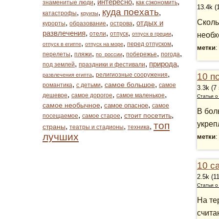
,
интересно
,
,
знаменитые люди
как сэкономить
13.4k (
куда поехать
,
,
,
катастрофы
круизы
Сколь
,
,
,
отдых и
курорты
образование
острова
развлечения
,
,
,
,
отели
отпуск
отпуск в греции
необх
,
,
,
перед отпуском
отпуск в египте
отпуск на море
метки
,
,
,
,
,
перелеты
пляжи
побережье
погода
по_россии
,
,
природа
,
под землей
праздники и фестивали
,
,
религиозные сооружения
10 п
развлечения египта
,
,
,
самое большое
романтика
с детьми
самое
3.3k (7
,
,
,
дешевое
самое дорогое
самое маленькое
Статьи о
,
,
самое необычное
самое опасное
самое
В бол
,
,
,
стоит посетить
посещаемое
самое старое
топ
укреп
,
,
,
страны
театры и стадионы
техника
лучших
метки
10 с
2.5k (1
Статьи о
На те
счита