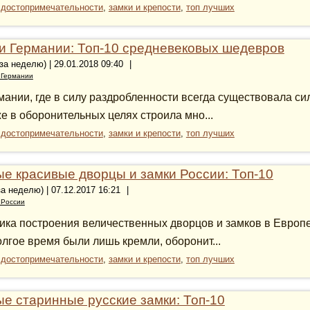
:
достопримечательности
,
замки и крепости
,
топ лучших
и Германии: Топ-10 средневековых шедевров
 за неделю) | 29.01.2018 09:40
|
 Германии
мании, где в силу раздробленности всегда существовала си
же в оборонительных целях строила мно...
:
достопримечательности
,
замки и крепости
,
топ лучших
е красивые дворцы и замки России: Топ-10
за неделю) | 07.12.2017 16:21
|
 России
ика построения величественных дворцов и замков в Европе 
олгое время были лишь кремли, оборонит...
:
достопримечательности
,
замки и крепости
,
топ лучших
е старинные русские замки: Топ-10