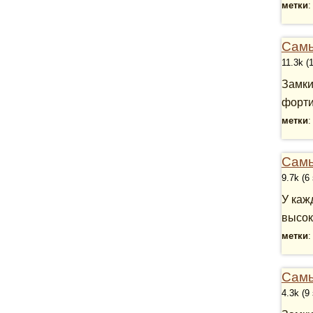
метки
Самы
11.3k (
Замки
форти
метки
Самы
9.7k (6
У каж
высок
метки
Самы
4.3k (9