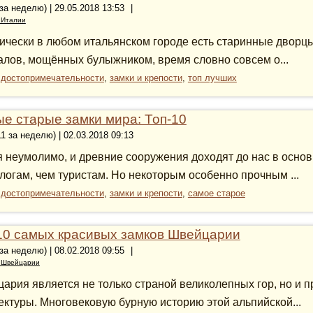
 за неделю) | 29.05.2018 13:53
|
 Италии
ически в любом итальянском городе есть старинные дворцы 
алов, мощённых булыжником, время словно совсем о...
:
достопримечательности
,
замки и крепости
,
топ лучших
е старые замки мира: Топ-10
11 за неделю) | 02.03.2018 09:13
 неумолимо, и древние сооружения доходят до нас в основ
логам, чем туристам. Но некоторым особенно прочным ...
:
достопримечательности
,
замки и крепости
,
самое старое
10 самых красивых замков Швейцарии
 за неделю) | 08.02.2018 09:55
|
о Швейцарии
ария является не только страной великолепных гор, но и 
ектуры. Многовековую бурную историю этой альпийской...