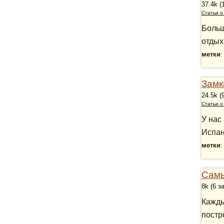
37.4k (
Статьи о
Больш
отдых
метки
Замк
24.5k (
Статьи о
У нас
Испан
метки
Самы
8k (6 з
Кажды
постр