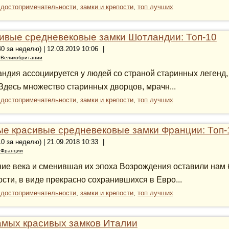
:
достопримечательности
,
замки и крепости
,
топ лучших
ивые средневековые замки Шотландии: Топ-10
40 за неделю) | 12.03.2019 10:06
|
 Великобритании
ндия ассоциируется у людей со страной старинных легенд,
 Здесь множество старинных дворцов, мрачн...
:
достопримечательности
,
замки и крепости
,
топ лучших
е красивые средневековые замки Франции: Топ-
10 за неделю) | 21.09.2018 10:33
|
 Франции
ие века и сменившая их эпоха Возрождения оставили нам б
ости, в виде прекрасно сохранившихся в Евро...
:
достопримечательности
,
замки и крепости
,
топ лучших
амых красивых замков Италии