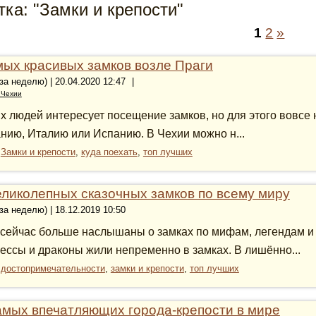
тка: "Замки и крепости"
1
2
»
мых красивых замков возле Праги
 за неделю) | 20.04.2020 12:47
|
 Чехии
х людей интересует посещение замков, но для этого вовсе 
нию, Италию или Испанию. В Чехии можно н...
:
Замки и крепости
,
куда поехать
,
топ лучших
еликолепных сказочных замков по всему миру
 за неделю) | 18.12.2019 10:50
сейчас больше наслышаны о замках по мифам, легендам и 
ессы и драконы жили непременно в замках. В лишённо...
:
достопримечательности
,
замки и крепости
,
топ лучших
амых впечатляющих города-крепости в мире