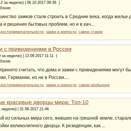
12 за неделю) | 06.10.2017 09:39
|
 России
инство замков стали строить в Средние века, когда жилье 
а и решения бытовых проблем, но и в кач...
:
достопримечательности
,
замки и крепости
,
самое старое
и с привидениями в России
9 за неделю) | 13.09.2017 11:11
|
 России
 принято считать, что дома и замки с привидениями могут бы
ии, Германии, но не в России....
:
достопримечательности
,
замки и крепости
,
самое необычное
е красивые дворцы мира: Топ-10
а неделю) | 31.08.2017 21:46
й из сильных мира сего, живших на грешной земле, старал
ойки великолепного дворца. К резиденции, как ...