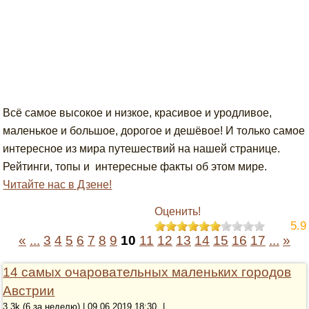
Всё самое высокое и низкое, красивое и уродливое,
маленькое и большое, дорогое и дешёвое! И только самое
интересное из мира путешествий на нашей странице.
Рейтинги, топы и интересные факты об этом мире.
Читайте нас в Дзене!
Оценить!
5.9
«
...
3
4
5
6
7
8
9
10
11
12
13
14
15
16
17
...
»
14 самых очаровательных маленьких городов
Австрии
3.3k (6 за неделю) | 09.06.2019 18:30
|