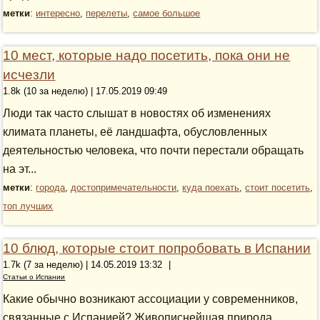
метки
:
интересно
,
перелеты
,
самое большое
10 мест, которые надо посетить, пока они не
исчезли
1.8k (10 за неделю) | 17.05.2019 09:49
Люди так часто слышат в новостях об изменениях
климата планеты, её ландшафта, обусловленных
деятельностью человека, что почти перестали обращать
на эт...
метки
:
города
,
достопримечательности
,
куда поехать
,
стоит посетить
,
топ лучших
10 блюд, которые стоит попробовать в Испании
1.7k (7 за неделю) | 14.05.2019 13:32
|
Статьи о Испании
Какие обычно возникают ассоциации у современников,
связанные с Испанией? Живописнейшая природа,