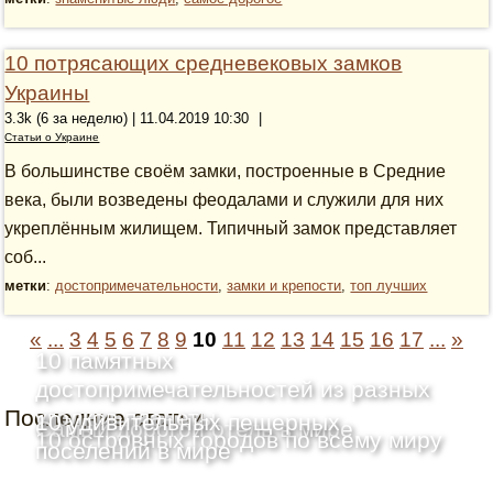
10 потрясающих средневековых замков
Украины
3.3k (6 за неделю) | 11.04.2019 10:30
|
Статьи о Украине
В большинстве своём замки, построенные в Средние
века, были возведены феодалами и служили для них
укреплённым жилищем. Типичный замок представляет
соб...
метки
:
достопримечательности
,
замки и крепости
,
топ лучших
«
...
3
4
5
6
7
8
9
10
11
12
13
14
15
16
17
...
»
10 памятных
достопримечательностей из разных
Последние статьи
уголков планеты
10 удивительных пещерных
Самый дорогой отель в мире
10 островных городов по всему миру
поселений в мире