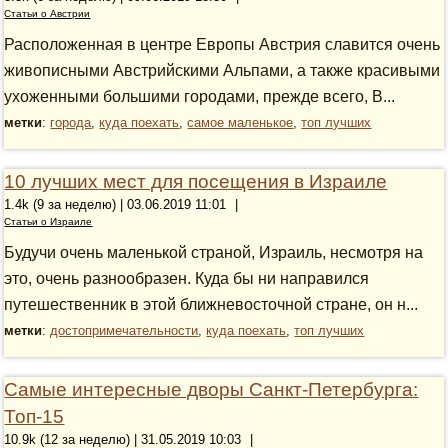
Статьи о Австрии
Расположенная в центре Европы Австрия славится очень
живописными Австрийскими Альпами, а также красивыми
ухоженными большими городами, прежде всего, В...
метки
:
города
,
куда поехать
,
самое маленькое
,
топ лучших
10 лучших мест для посещения в Израиле
1.4k (9 за неделю) | 03.06.2019 11:01
|
Статьи о Израиле
Будучи очень маленькой страной, Израиль, несмотря на
это, очень разнообразен. Куда бы ни направился
путешественник в этой ближневосточной стране, он н...
метки
:
достопримечательности
,
куда поехать
,
топ лучших
Самые интересные дворы Санкт-Петербурга:
Топ-15
10.9k (12 за неделю) | 31.05.2019 10:03
|