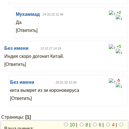
+2
Мухаммад
24.10.22 21:46
Да
[Ответить]
+5
Без имени
13.12.17 14:18
Индия скоро догонит Китай.
[Ответить]
-5
Без имени
29.02.20 12:28
кита вымрет из зи короновируса
[Ответить]
Страницы:
[1]
10
|
8
|
6
|
4
|
Ваша оценка: