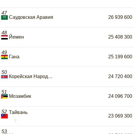
47
Саудовская Аравия
26 939 600
48
Йемен
25 408 300
49
Гана
25 199 600
50
Корейская Народно-Демократическая Республика
24 720 400
51
Мозамбик
24 096 700
52
Тайвань
23 069 300
53