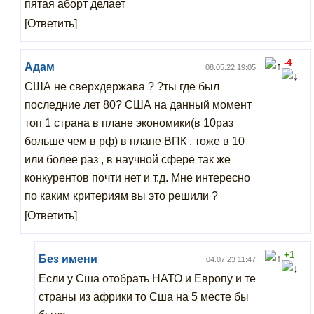
пятая аборт делает
[Ответить]
-4
Адам
08.05.22 19:05
США не сверхдержава ? ?ты где был
последние лет 80? США на данный момент
топ 1 страна в плане экономики(в 10раз
больше чем в рф) в плане ВПК , тоже в 10
или более раз , в научной сфере так же
конкурентов почти нет и т.д. Мне интересно
по каким критериям вы это решили ?
[Ответить]
+1
Без имени
04.07.23 11:47
Если у Сша отобрать НАТО и Европу и те
страны из африки то Сша на 5 месте бы