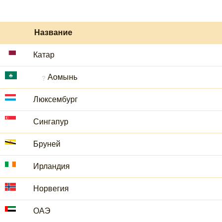
Название
Катар
Аомынь
Люксембург
Сингапур
Бруней
Ирландия
Норвегия
ОАЭ