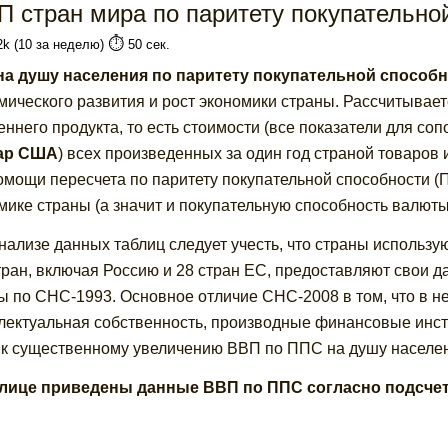
П стран мира по паритету покупательно
⏱️
2k (10 за неделю)
50 сек.
а душу населения по паритету покупательной способ
мического развития и рост экономики страны. Рассчитывает
еннего продукта, то есть стоимости (все показатели для со
ар США
) всех произведенных за один год страной товаров 
омощи пересчета по паритету покупательной способности (ПП
мике страны (а значит и покупательную способность валюты
нализе данных таблиц следует учесть, что страны использу
тран, включая Россию и 28 стран ЕС, предоставляют свои д
ы по СНС-1993. Основное отличие СНС-2008 в том, что в н
лектуальная собственность, производные финансовые инст
 к существенному увеличению ВВП по ППС на душу населе
блице приведены данные ВВП по ППС согласно подсче