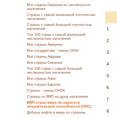
Все страны Океании по численности
населения
Страны с самой маленькой плотностью
населения
Страны с самой большой плотностью
населения
1
Топ 100 стран с самой маленькой
численностью населения
2
Все страны Америки
Все государства - члены ООН
3
Все страны Африки
Все страны Океании
4
Топ 100 стран с самой большой
численностью населения
5
Все страны Азии
Все страны Европы
6
Страны - члены OPEK
Страны по ВВП на душу населения
7
ВВП стран мира по паритету
покупательной способности (ППС)
8
Добыча нефти в мире по странам