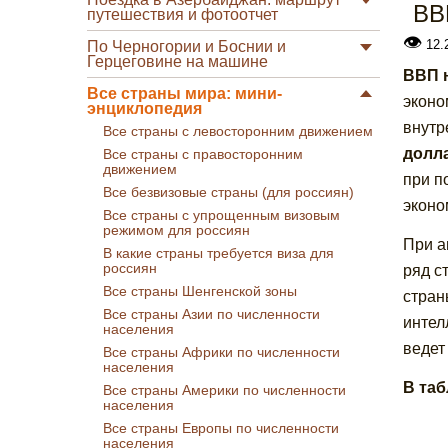
ВВ
путешествия и фотоотчет
👁
12.
По Черногории и Боснии и
Герцеговине на машине
ВВП н
Все страны мира: мини-
эконо
энциклопедия
внутр
Все страны с левосторонним движением
долл
Все страны с правосторонним
движением
при п
Все безвизовые страны (для россиян)
эконо
Все страны с упрощенным визовым
режимом для россиян
При а
В какие страны требуется виза для
россиян
ряд с
Все страны Шенгенской зоны
стран
Все страны Азии по численности
интел
населения
ведет
Все страны Африки по численности
населения
В та
Все страны Америки по численности
населения
Все страны Европы по численности
населения