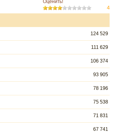
Оценить!
4
124 529
111 629
106 374
93 905
78 196
75 538
71 831
67 741