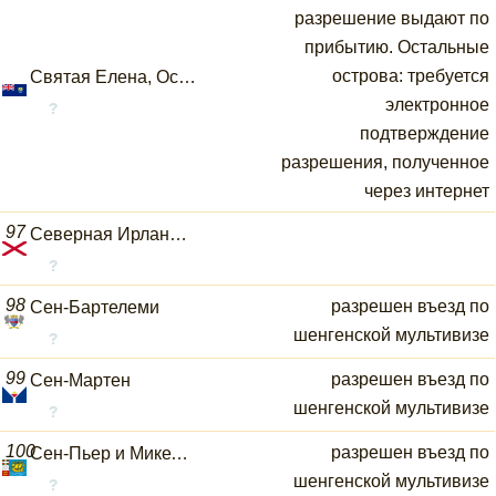
разрешение выдают по
прибытию. Остальные
острова: требуется
Святая Елена, Остров Вознесения, Тристан-Да-Кунья острова
электронное
подтверждение
разрешения, полученное
через интернет
97
Северная Ирландия
98
разрешен въезд по
Сен-Бартелеми
шенгенской мультивизе
99
разрешен въезд по
Сен-Мартен
шенгенской мультивизе
100
разрешен въезд по
Сен-Пьер и Микелон
шенгенской мультивизе