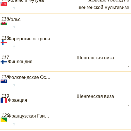
Уоллис и Футуна
шенгенской мультивизе
115
Уэльс
116
Фарерские острова
117
Шенгенская виза
Финляндия
.
118
Фолклендские Острова
119
Шенгенская виза
Франция
.
120
Французская Гвиана