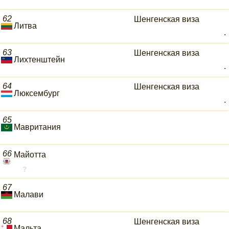
62
Шенгенская виза
Литва
.
63
Шенгенская виза
Лихтенштейн
.
64
Шенгенская виза
Люксембург
.
65
Мавритания
66
Майотта
67
Малави
68
Шенгенская виза
Мальта