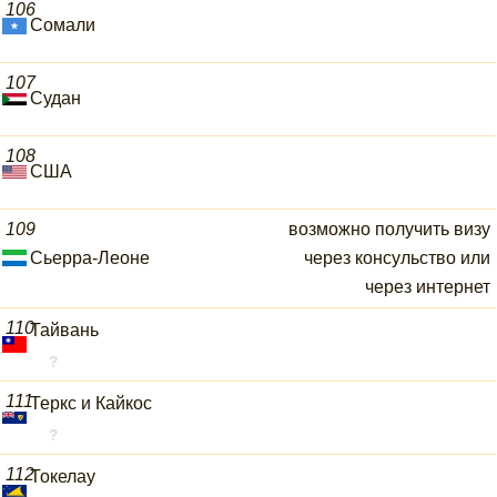
106
Сомали
107
Судан
108
США
109
возможно получить визу
Сьерра-Леоне
через консульство или
через интернет
110
Тайвань
111
Теркс и Кайкос
112
Токелау