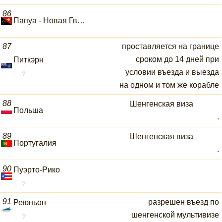
86
Папуа - Новая Гвинея
87
проставляется на границе
сроком до 14 дней при
Питкэрн
условии въезда и выезда
на одном и том же корабле
88
Шенгенская виза
Польша
.
89
Шенгенская виза
Португалия
.
90
Пуэрто-Рико
91
разрешен въезд по
Реюньон
шенгенской мультивизе