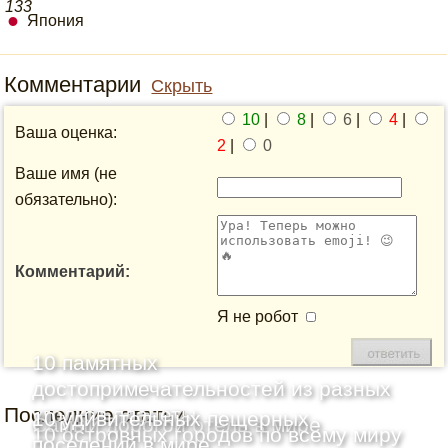
133
Япония
Комментарии
Скрыть
10
|
8
|
6
|
4
|
Ваша оценка:
2
|
0
Ваше имя (не
обязательно):
Комментарий:
Я не робот
10 памятных
достопримечательностей из разных
Последние статьи
уголков планеты
10 удивительных пещерных
Самый дорогой отель в мире
10 островных городов по всему миру
поселений в мире