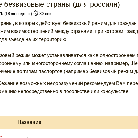
е безвизовые страны (для россиян)
⏱️
7k (18 за неделю)
30 сек.
траны, в которых действует безвизовый режим для гражда
ежим взаимоотношений между странами, при котором гражда
для въезда на их территорию.
зовый режим может устанавливаться как в одностороннем по
ороннему или многостороннему соглашению, например, Шен
ичение по типам паспортов (например безвизовый режим д
бежание возможных недоразумений рекомендуем Вам перед 
мацию непосредственно в посольстве или консульстве.
Название