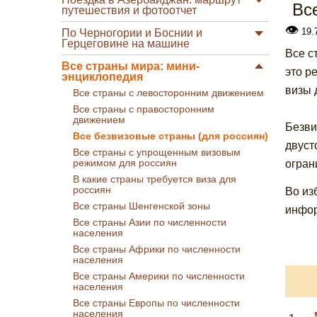
Вс
путешествия и фотоотчет
👁
19.
По Черногории и Боснии и
Герцеговине на машине
Все с
Все страны мира: мини-
это р
энциклопедия
визы 
Все страны с левосторонним движением
Все страны с правосторонним
движением
Безви
Все безвизовые страны (для россиян)
двуст
Все страны с упрощенным визовым
режимом для россиян
огран
В какие страны требуется виза для
россиян
Во из
Все страны Шенгенской зоны
инфор
Все страны Азии по численности
населения
Все страны Африки по численности
населения
Все страны Америки по численности
населения
Все страны Европы по численности
населения