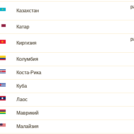
р
Казахстан
Катар
р
Киргизия
Колумбия
Коста-Рика
Куба
Лаос
Маврикий
Малайзия