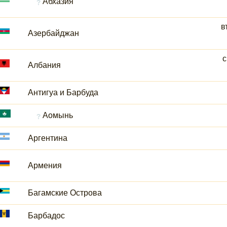
Абхазия
в
Азербайджан
с
Албания
Антигуа и Барбуда
Аомынь
Аргентина
Армения
Багамские Острова
Барбадос